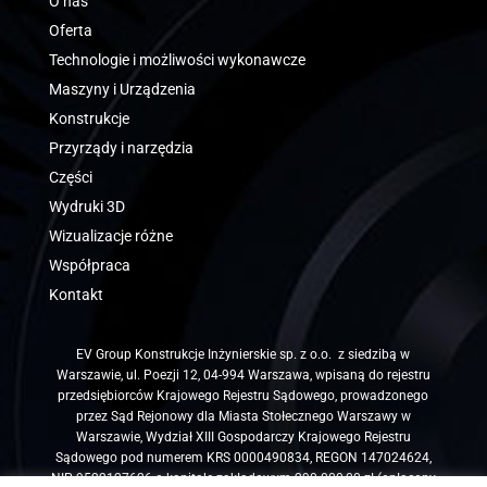
O nas
Oferta
Technologie i możliwości wykonawcze
Maszyny i Urządzenia
Konstrukcje
Przyrządy i narzędzia
Części
Wydruki 3D
Wizualizacje różne
Współpraca
Kontakt
EV Group Konstrukcje Inżynierskie sp. z o.o. z siedzibą w
Warszawie, ul. Poezji 12, 04-994 Warszawa, wpisaną do rejestru
przedsiębiorców Krajowego Rejestru Sądowego, prowadzonego
przez Sąd Rejonowy dla Miasta Stołecznego Warszawy w
Warszawie, Wydział XIII Gospodarczy Krajowego Rejestru
Sądowego pod numerem KRS 0000490834, REGON 147024624,
NIP 9522127626 o kapitale zakładowym 290.000,00 zł (opłacony