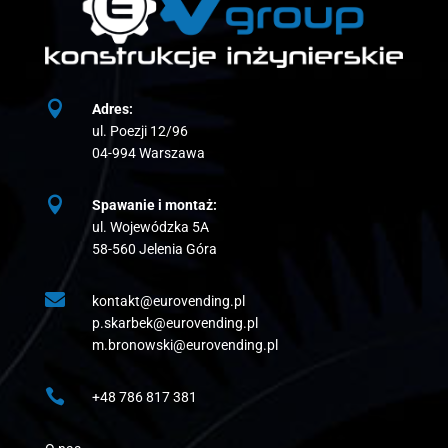

Adres:
ul. Poezji 12/96
04-994 Warszawa

Spawanie i montaż:
ul. Wojewódzka 5A
58-560 Jelenia Góra

kontakt@eurovending.pl
p.skarbek@eurovending.pl
m.bronowski@eurovending.pl

+48 786 817 381