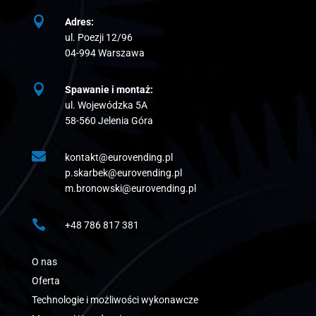

Adres:
ul. Poezji 12/96
04-994 Warszawa

Spawanie i montaż:
ul. Wojewódzka 5A
58-560 Jelenia Góra

kontakt@eurovending.pl
p.skarbek@eurovending.pl
m.bronowski@eurovending.pl

+48 786 817 381
O nas
Oferta
Technologie i możliwości wykonawcze