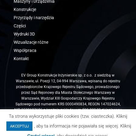
Maszyny i Urządzenia
Konstrukcje
Przyrządy i narzędzia
Części
Wydruki 3D
Wizualizacje różne
Współpraca
Kontakt
EV Group Konstrukcje Inżynierskie sp. z o.o. z siedzibą w
Warszawie, ul. Poezji 12, 04-994 Warszawa, wpisaną do rejestru
przedsiębiorców Krajowego Rejestru Sądowego, prowadzonego
przez Sąd Rejonowy dla Miasta Stołecznego Warszawy w
Warszawie, Wydział XIII Gospodarczy Krajowego Rejestru
Sądowego pod numerem KRS 0000490834, REGON 147024624,
NIP 9522127626 o kapitale zakładowym 290.000,00 zł (opłacony
w całości)
Ta strona wykorzystuje pliki cookies (tzw. ciasteczka). Kliknij
, aby ta informacja nie pojawiała się więcej. Kliknij
AKCEPTUJ